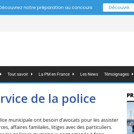
Découvrez notre préparation au concours
Découvrir
Tout savoir
La PM en France
Les News
Témoignages
rvice de la police
PR
ice municipale ont besoin d’avocats pour les assister
ces, affaires familales, litiges avec des particuliers.