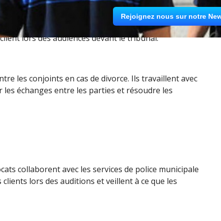
s pas consiste à engager un avocat spécialisé en droit
Rejoignez nous sur notre New
 les démarches à suivre et les droits qui lui sont
lient lors des audiences devant le tribunal.
e les conjoints en cas de divorce. Ils travaillent avec
er les échanges entre les parties et résoudre les
ocats collaborent avec les services de police municipale
 clients lors des auditions et veillent à ce que les