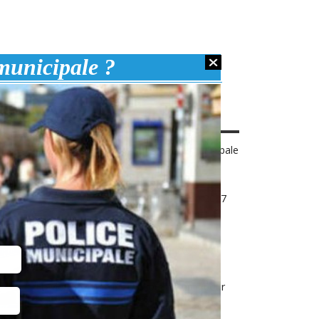
 municipale ?
TICLES POPULAIRES
Comment choisir un équipement adapté
aux missions de terrain en police municipale
?
14 April 2026
Concours de la police municipale en 2027
28 August 2025
Inscription au concours de Gardien
Brigadier de police municipale 2026
28 August 2025
Éthylotest chimique : un outil simple pour
renforcer la prévention sur le terrain
1 July 2025