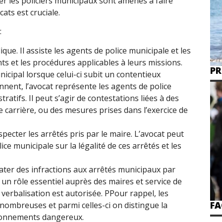
er les policiers municipaux sont amenés à faire
cats est cruciale.
:
que. Il assiste les agents de police municipale et les
ts et les procédures applicables à leurs missions.
PR
icipal lorsque celui-ci subit un contentieux
ennent, l’avocat représente les agents de police
ratifs. Il peut s’agir de contestations liées à des
de carrière, ou des mesures prises dans l’exercice de
pecter les arrêtés pris par le maire. L’avocat peut
ice municipale sur la légalité de ces arrêtés et les
ater des infractions aux arrêtés municipaux par
t un rôle essentiel auprès des maires et service de
a verbalisation est autorisée. PPour rappel, les
FA
nombreuses et parmi celles-ci on distingue la
ationnements dangereux
.