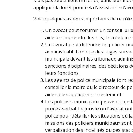
Mais pas seulement ! En effet, dans leur méti
appliquer la loi et pour cela l’assistance d’avo
Voici quelques aspects importants de ce rôle 
Un avocat peut forurnir un conseil juridi
aide à comprendre les lois, les règlemen
Un avocat peut défendre un policier mun
administratif. Lorsque des litiges survi
municipale devant les tribunaux administ
sanctions disciplinaires, des décisions 
leurs fonctions.
Les agents de police municipale font res
conseiller le maire ou le directeur de pol
aider à les appliquer correctement.
Les policiers municipaux peuvent const
procès-verbal. Le juriste ou l’avocat on
police pour détailler les situations où l
missions des policiers municipaux sont 
verbalisation des incivilités ou des st