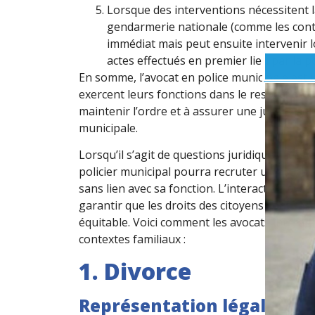
Lorsque des interventions nécessitent l
gendarmerie nationale (comme les contrô
immédiat mais peut ensuite intervenir l
actes effectués en premier lieu par la p
En somme, l’avocat en police municipale est 
exercent leurs fonctions dans le respect des 
maintenir l’ordre et à assurer une justice équ
municipale.
Lorsqu’il s’agit de questions juridiques liées 
policier municipal pourra recruter un
avocat 
sans lien avec sa fonction. L’interaction avec
garantir que les droits des citoyens sont res
équitable. Voici comment les avocats interagi
contextes familiaux :
1. Divorce
Représentation légale