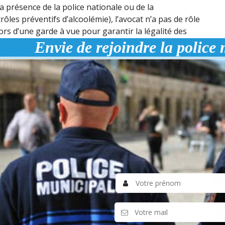
a présence de la police nationale ou de la
les préventifs d’alcoolémie), l’avocat n’a pas de rôle
ors d’une garde à vue pour garantir la légalité des
olice municipale.
Envie de rejoindre la
police
un soutien essentiel pour garantir que les agents
lois et des droits des citoyens. Sa présence contribue à
itable dans les affaires relevant de la sécurité
AR
à la famille, les avocats jouent un rôle essentiel. Un
affaire familiale
dès qu’il se retrouve en litige privé
 les services de police municipale est cruciale pour
pectés et que la justice est rendue de manière
ssent avec les forces de police municipale dans divers