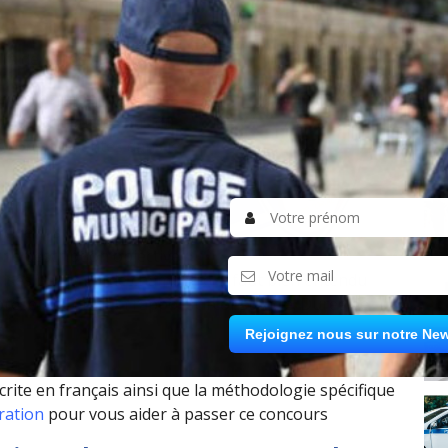
urs de garde champêtre :
avec les problématiques
s portant sur le sens du
essions pré
sentes dans le
AR
 incident survenu sur
une description objective
ises par le garde champêtre. Il faut bien entendu
 présentation d’un rapport circonstancié. Durée de
Rejoignez nous sur notre New
écrite en français ainsi que la méthodologie spéci
fique
ration
pour vous aider à passer ce concours