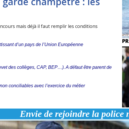
 garde champêtre : les
oncours mais déjà il faut remplir les conditions
PR
sortissant d’un pays de l’Union Européenne
brevet des collèges, CAP, BEP…). A défaut être parent de
non conciliables avec l’exercice du métier
Envie de rejoindre la
police
ibilité du concours garde
FA