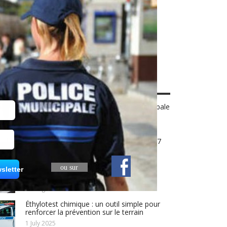
TICLES POPULAIRES
Comment choisir un équipement adapté
aux missions de terrain en police municipale
?
14 April 2026
Concours de la police municipale en 2027
28 August 2025
ou sur
Inscription au concours de Gardien
sletter
Brigadier de police municipale 2026
28 August 2025
Éthylotest chimique : un outil simple pour
renforcer la prévention sur le terrain
1 July 2025