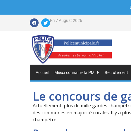
Fri 7 August 2026
Accueil
Mieux connaître la PM
Recrutement
Le concours de 
Actuellement, plus de mille gardes champê
des communes en majorité rurales. Il y a plu
champêtre.