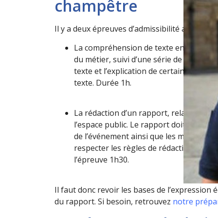
champêtre
Il y a deux épreuves d’admissibilité au conco
La
compréhens
ion de texte
en rapport 
du métier, suivi d’une série de question
texte et l’explication de certaines expr
texte. Durée 1h.
La rédaction d’un rapport
, relatif à un
l’espace public. Le rapport doit inclure 
de l’événement ainsi que les mesures pr
respecter les règles de rédaction et de
l’épreuve 1h30.
Il faut donc r
evoir les bases de l’expression 
du rapport
. Si besoin, retrouvez
notre prépa