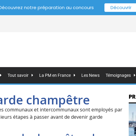
Découvrez notre préparation au concours
Découvrir
Tout savoir
La PM en France
Les News
Témoignages
garde champêtre
PR
tres communaux et intercommunaux sont employés par
sieurs étapes à passer avant de devenir garde