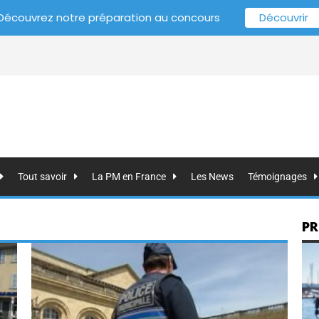
Découvrez notre préparation au concours
Découvrir
Tout savoir
La PM en France
Les News
Témoignages
PR