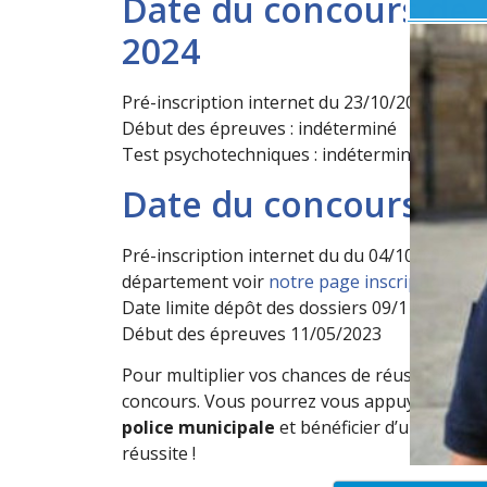
Date du concours de G
2024
Pré-inscription internet du 23/10/2023 au 0
Début des épreuves : indéterminé
Test psychotechniques : indéterminé
Date du concours de 
Pré-inscription internet du du 04/10/2022 au
département voir
notre page inscription
pou
Date limite dépôt des dossiers 09/11/2022
Début des épreuves 11/05/2023
Pour multiplier vos chances de réussite pour
concours. Vous pourrez vous appuyer sur
l’
police municipale
et bénéficier d’une de tou
réussite !