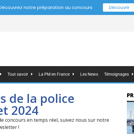
Découvrez notre préparation au concours
Découvrir
Tout savoir
La PM en France
Les News
Témoignages
 de la police
PR
et 2024
 de concours en temps réel, suivez nous sur notre
sletter !