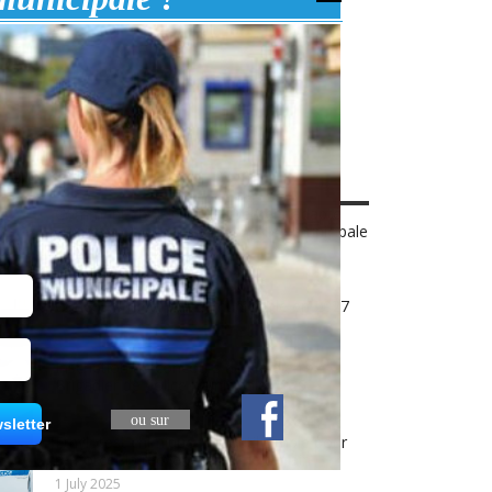
TICLES POPULAIRES
Comment choisir un équipement adapté
aux missions de terrain en police municipale
?
14 April 2026
Concours de la police municipale en 2027
28 August 2025
Inscription au concours de Gardien
Brigadier de police municipale 2026
28 August 2025
ou sur
sletter
Éthylotest chimique : un outil simple pour
renforcer la prévention sur le terrain
1 July 2025